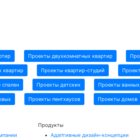
ртир
Проекты двухкомнатных квартир
Про
 квартир
Проекты квартир-студий
Проект
 спален
Проекты детских
Проекты ванных
овых
Проекты пентхаусов
Проекты домов
Продукты
мпании
Адаптивные дизайн-концепции