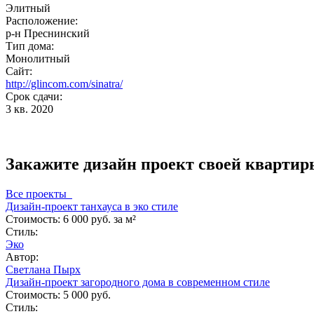
Элитный
Расположение:
р-н Преснинский
Тип дома:
Монолитный
Сайт:
http://glincom.com/sinatra/
Срок сдачи:
3 кв. 2020
Закажите дизайн проект своей квартир
Все проекты
Дизайн-проект танхауса в эко стиле
Стоимость:
6 000 руб. за м²
Стиль:
Эко
Автор:
Светлана Пырх
Дизайн-проект загородного дома в современном стиле
Стоимость:
5 000 руб.
Стиль: