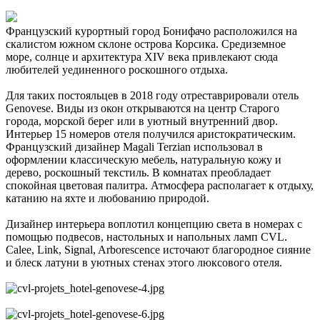
Французский курортный город Бонифачо расположился на
скалистом южном склоне острова Корсика. Средиземное
море, солнце и архитектура XIV века привлекают сюда
любителей уединенного роскошного отдыха.
Для таких постояльцев в 2018 году отреставрировали отель
Genovese. Виды из окон открываются на центр Старого
города, морской берег или в уютный внутренний двор.
Интерьер 15 номеров отеля получился аристократическим.
Французский дизайнер Magali Terzian использовал в
оформлении классическую мебель, натуральную кожу и
дерево, роскошный текстиль. В комнатах преобладает
спокойная цветовая палитра. Атмосфера располагает к отдыху,
катанию на яхте и любованию природой.
Дизайнер интерьера воплотил концепцию света в номерах с
помощью подвесов, настольных и напольных ламп CVL.
Calee, Link, Signal, Arborescence источают благородное сияние
и блеск латуни в уютных стенах этого люксового отеля.