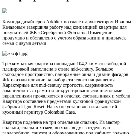
Команда дизайнеров Arkhitex во главе с архитектором Иваном
Качаловым завершила работу над концепцией квартиры для
покупателей ЖК «Серебряный Фонтан». Помещение
продумано и обставлено с учетом образа жизни и привычек
семьи с двумя детьми.
Трехкомнатная квартира площадью 104,2 кв.м со свободной
планировкой выполнена в стиле mid-century. Большое
свободное пространство, панорамные окна и дизайн фасадов
ЖК оказали влияние на выбор стилевого направления.
Характерные для mid-century строгость, сдержанность,
лаконичность с грамотно инкрустированными цветовыми
вкраплениями проявляются в отделке, светильниках и мебели.
Квартира обставлена предметами культовой французской
фабрики Ligne Roset. На кухне установлен итальянский
кухонный гарнитур Colombini Casa.
Квартира поделена на три отдельные спальни. Из мастер-
спальни, спальни хозяев, выходы ведут в отдельную
гардеробную, санузел и оборудованную под кабинет лоджию.