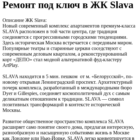
Ремонт под ключ в ЖК Slava
Описание ЖК Slava:
Новый современный комплекс апартаментов премиум-класса
SLAVA расположен в той части центра, где традиция
соединяется с прогрессивными городскими тенденциями.
Здесь историческая Москва встречается с передовым миром.
Популярные театры и старинные церкви соседствуют с
современным деловым кварталом, а реконструированный
корт «ДЕПО» стал модной альтернативой фуд-кластеру
ArtPlay.
SLAVA находится в 5 мин. пешком от м. «Белорусской», по-
новому открывая Ленинградский проспект. Архитектурный
почерк комплекса, разработанный в международными бюро
Dyer и Gillespies, соединяет космополитичный дух с самым
деликатным отношением к традиции. SLAVA — символ
позитивных трансформаций в контексте исторической
Москвы.
Развитое общественное пространство комплекса SLAVA
расширяет само понятие своего дома, предлагая интересную,
разнообразную и насыщенную событиями жизнь в Москве
как Лондоне или Нью-Йорке. SLAVA легко конвертируется в