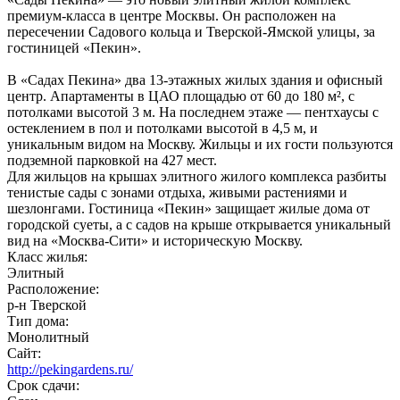
премиум-класса в центре Москвы. Он расположен на
пересечении Садового кольца и Тверской-Ямской улицы, за
гостиницей «Пекин».
В «Садах Пекина» два 13-этажных жилых здания и офисный
центр. Апартаменты в ЦАО площадью от 60 до 180 м², с
потолками высотой 3 м. На последнем этаже — пентхаусы с
остеклением в пол и потолками высотой в 4,5 м, и
уникальным видом на Москву. Жильцы и их гости пользуются
подземной парковкой на 427 мест.
Для жильцов на крышах элитного жилого комплекса разбиты
тенистые сады с зонами отдыха, живыми растениями и
шезлонгами. Гостиница «Пекин» защищает жилые дома от
городской суеты, а с садов на крыше открывается уникальный
вид на «Москва-Сити» и историческую Москву.
Класс жилья:
Элитный
Расположение:
р-н Тверской
Тип дома:
Монолитный
Сайт:
http://pekingardens.ru/
Срок сдачи: