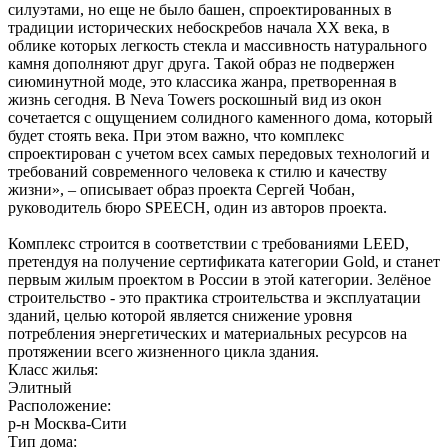
силуэтами, но еще не было башен, спроектированных в
традиции исторических небоскребов начала ХХ века, в
облике которых легкость стекла и массивность натурального
камня дополняют друг друга. Такой образ не подвержен
сиюминутной моде, это классика жанра, претворенная в
жизнь сегодня. В Neva Towers роскошный вид из окон
сочетается с ощущением солидного каменного дома, который
будет стоять века. При этом важно, что комплекс
спроектирован с учетом всех самых передовых технологий и
требований современного человека к стилю и качеству
жизни», – описывает образ проекта Сергей Чобан,
руководитель бюро SPEECH, один из авторов проекта.
Комплекс строится в соответствии с требованиями LEED,
претендуя на получение сертификата категории Gold, и станет
первым жилым проектом в России в этой категории. Зелёное
строительство - это практика строительства и эксплуатации
зданий, целью которой является снижение уровня
потребления энергетических и материальных ресурсов на
протяжении всего жизненного цикла здания.
Класс жилья:
Элитный
Расположение:
р-н Москва-Сити
Тип дома: