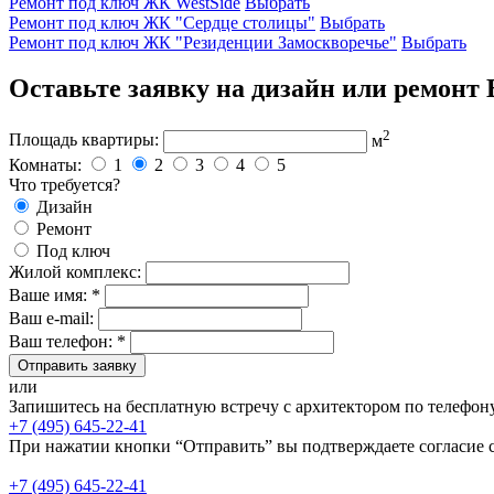
Ремонт под ключ ЖК WestSide
Выбрать
Ремонт под ключ ЖК "Сердце столицы"
Выбрать
Ремонт под ключ ЖК "Резиденции Замоскворечье"
Выбрать
Оставьте заявку на дизайн или ремонт
2
Площадь квартиры:
м
Комнаты:
1
2
3
4
5
Что требуется?
Дизайн
Ремонт
Под ключ
Жилой комплекс:
Ваше имя: *
Ваш e-mail:
Ваш телефон: *
Отправить заявку
или
Запишитесь на бесплатную встречу с архитектором по телефон
+7 (495) 645-22-41
При нажатии кнопки “Отправить” вы подтверждаете согласие 
+7 (495) 645-22-41