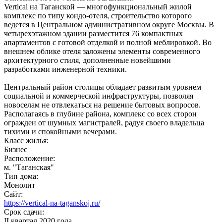
Vertical на Таганской — многофункциональный жилой
комплекс по типу кондо-отеля, строительство которого
ведется в Центральном административном округе Москвы. В
четырехэтажном здании разместится 76 компактных
апартаментов с готовой отделкой и полной меблировкой. Во
внешнем облике отеля заложены элементы современного
архитектурного стиля, дополненные новейшими
разработками инженерной техники.
Центральный район столицы обладает развитым уровнем
социальной и коммерческой инфраструктуры, позволяя
новоселам не отвлекаться на решение бытовых вопросов.
Располагаясь в глубине района, комплекс со всех сторон
огражден от шумных магистралей, радуя своего владельца
тихими и спокойными вечерами.
Класс жилья:
Бизнес
Расположение:
м. "Таганская"
Тип дома:
Монолит
Сайт:
https://vertical-na-taganskoj.ru/
Срок сдачи:
II квартал 2020 года