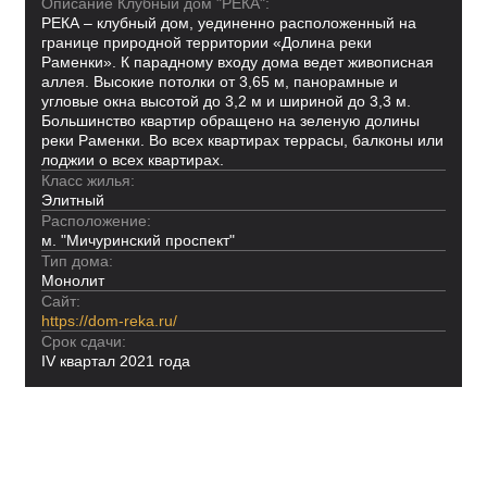
Описание Клубный дом "РЕКА":
РЕКА – клубный дом, уединенно расположенный на
границе природной территории «Долина реки
Раменки». К парадному входу дома ведет живописная
аллея. Высокие потолки от 3,65 м, панорамные и
угловые окна высотой до 3,2 м и шириной до 3,3 м.
Большинство квартир обращено на зеленую долины
реки Раменки. Во всех квартирах террасы, балконы или
лоджии о всех квартирах.
Класс жилья:
Элитный
Расположение:
м. "Мичуринский проспект"
Тип дома:
Монолит
Сайт:
https://dom-reka.ru/
Срок сдачи:
IV квартал 2021 года