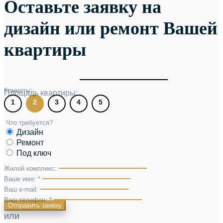
Оставьте заявку на
дизайн или ремонт Вашей
квартиры
Комнаты:
Площадь квартиры:
1
2
3
4
5
Что требуется?
Дизайн
Ремонт
Под ключ
Жилой комплекс:
Ваше имя: *
Ваш e-mail:
Ваш телефон: *
Отправить заявку
или