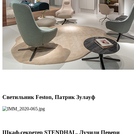
Светильник Feston, Патрик Зулауф
Шкаф-секретер STENDHAL, Лучиди Певери