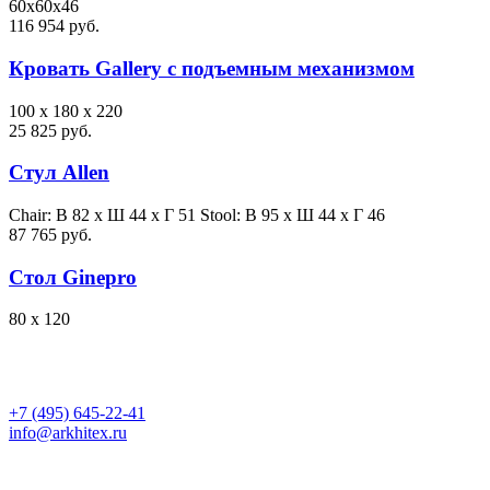
60х60х46
116 954 руб.
Кровать Gallery с подъемным механизмом
100 х 180 х 220
25 825 руб.
Стул Allen
Chair: В 82 х Ш 44 х Г 51 Stool: В 95 х Ш 44 х Г 46
87 765 руб.
Стол Ginepro
80 x 120
+7 (495) 645-22-41
info@arkhitex.ru