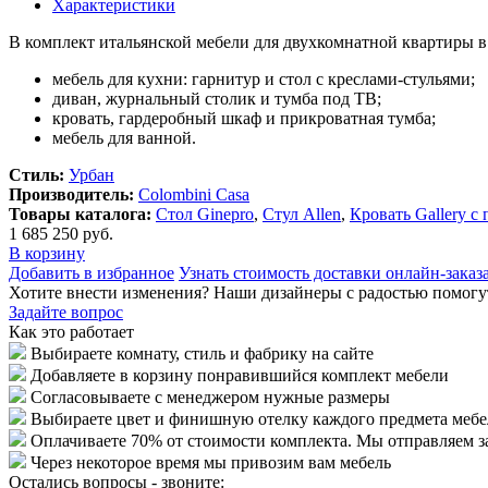
Характеристики
В комплект итальянской мебели для двухкомнатной квартиры в 
мебель для кухни: гарнитур и стол с креслами-стульями;
диван, журнальный столик и тумба под ТВ;
кровать, гардеробный шкаф и прикроватная тумба;
мебель для ванной.
Стиль:
Урбан
Производитель:
Сolombini Casa
Товары каталога:
Стол Ginepro
,
Стул Allen
,
Кровать Gallery 
1 685 250 руб.
В корзину
Добавить в избранное
Узнать стоимость доставки онлайн-заказ
Хотите внести изменения? Наши дизайнеры с радостью помогу
Задайте вопрос
Как это работает
Выбираете комнату, стиль и фабрику на сайте
Добавляете в корзину понравившийся комплект мебели
Согласовываете с менеджером нужные размеры
Выбираете цвет и финишную отелку каждого предмета меб
Оплачиваете 70% от стоимости комплекта. Мы отправляем з
Через некоторое время мы привозим вам мебель
Остались вопросы - звоните: