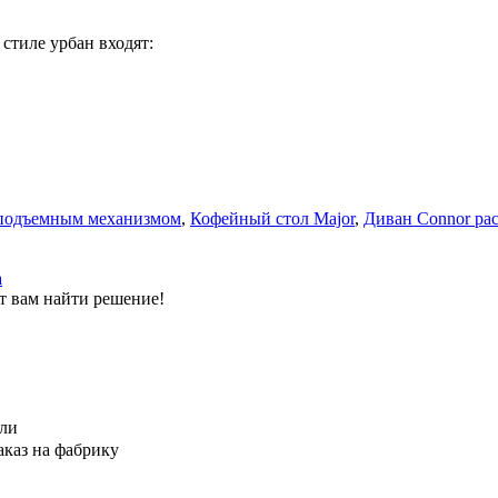
стиле урбан входят:
с подъемным механизмом
,
Кофейный стол Major
,
Диван Connor ра
а
т вам найти решение!
ели
аказ на фабрику