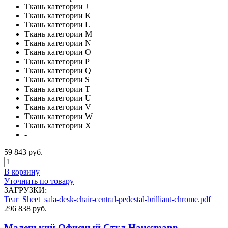
Ткань категории J
Ткань категории K
Ткань категории L
Ткань категории M
Ткань категории N
Ткань категории O
Ткань категории P
Ткань категории Q
Ткань категории S
Ткань категории T
Ткань категории U
Ткань категории V
Ткань категории W
Ткань категории X
-
59 843 руб.
В корзину
Уточнить по товару
ЗАГРУЗКИ:
Tear_Sheet_sala-desk-chair-central-pedestal-brilliant-chrome.pdf
296 838 руб.
Маленький Офисный Стул Haussmann