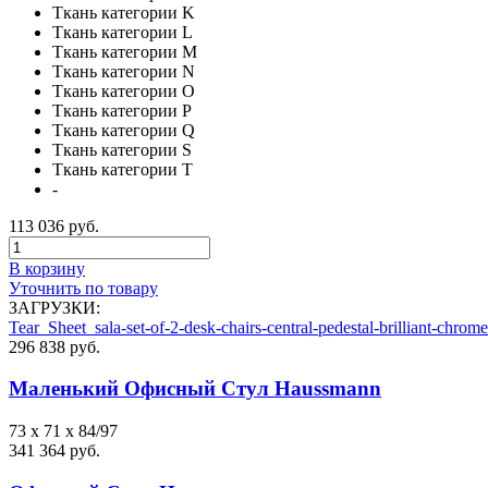
Ткань категории K
Ткань категории L
Ткань категории M
Ткань категории N
Ткань категории O
Ткань категории P
Ткань категории Q
Ткань категории S
Ткань категории T
-
113 036 руб.
В корзину
Уточнить по товару
ЗАГРУЗКИ:
Tear_Sheet_sala-set-of-2-desk-chairs-central-pedestal-brilliant-chrome
296 838 руб.
Маленький Офисный Стул Haussmann
73 x 71 x 84/97
341 364 руб.