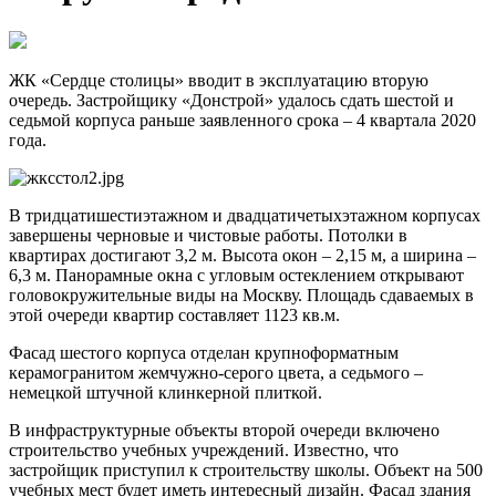
ЖК «Сердце столицы» вводит в эксплуатацию вторую
очередь. Застройщику «Донстрой» удалось сдать шестой и
седьмой корпуса раньше заявленного срока – 4 квартала 2020
года.
В тридцатишестиэтажном и двадцатичетыхэтажном корпусах
завершены черновые и чистовые работы. Потолки в
квартирах достигают 3,2 м. Высота окон – 2,15 м, а ширина –
6,3 м. Панорамные окна с угловым остеклением открывают
головокружительные виды на Москву. Площадь сдаваемых в
этой очереди квартир составляет 1123 кв.м.
Фасад шестого корпуса отделан крупноформатным
керамогранитом жемчужно-серого цвета, а седьмого –
немецкой штучной клинкерной плиткой.
В инфраструктурные объекты второй очереди включено
строительство учебных учреждений. Известно, что
застройщик приступил к строительству школы. Объект на 500
учебных мест будет иметь интересный дизайн. Фасад здания