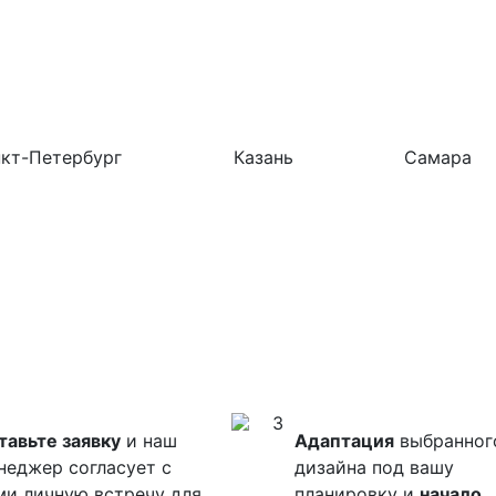
кт-Петербург
Казань
Самара
3
тавьте заявку
и наш
Адаптация
выбранног
неджер согласует с
дизайна под вашу
ми личную встречу для
планировку и
начало