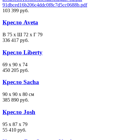
91dbced16b206c4ddc0f8c7d5cc0688b.pdf
103 399 руб.
Кресло Aveta
В 75 х Ш 72 х Г 79
336 417 руб.
Кресло Liberty
69 x 90 x 74
450 205 руб.
Кресло Sacha
90 x 90 x 80 см
385 890 руб.
Кресло Josh
95 x 87 x 79
55 410 руб.