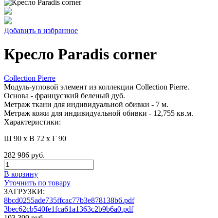
Добавить в избранное
Кресло Paradis corner
Collection Pierre
Модуль-угловой элемент из коллекции Collection Pierre.
Основа - францусзкий беленый дуб.
Метраж ткани для индивидуальной обивки - 7 м.
Метраж кожи для индивидуальной обивки - 12,755 кв.м.
Характеристики:
Ш 90 x В 72 x Г 90
282 986 руб.
В корзину
Уточнить по товару
ЗАГРУЗКИ:
8bcd0255ade735ffcac77b3e878138b6.pdf
3bec62cb540fe1fca61a1363c2b9b6a0.pdf
103 399 руб.