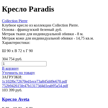
Кресло Paradis
Collection Pierre
Клубное кресло из коллекции Collection Pierre.
Основа - французский беленый дуб.
Метраж ткани для индивидуальной обивки - 8 м.
Метраж кожи для индивидуальной обивки - 14,75 кв.м.
Характеристики:
Ш 90 x В 72 x Г 90
304 754 руб.
В корзину
Уточнить по товару
ЗАГРУЗКИ:
1c102f6c72670ed1ece73a845d49e670.pdf
752b942615fe47b13173d4d1eab95a54.pdf
103 399 руб.
Кресло Aveta