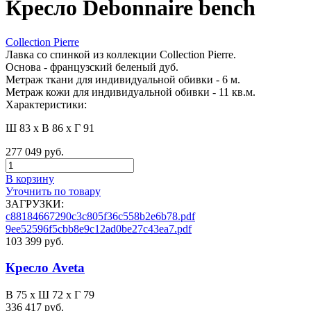
Кресло Debonnaire bench
Collection Pierre
Лавка со спинкой из коллекции Collection Pierre.
Основа - французский беленый дуб.
Метраж ткани для индивидуальной обивки - 6 м.
Метраж кожи для индивидуальной обивки - 11 кв.м.
Характеристики:
Ш 83 x В 86 x Г 91
277 049 руб.
В корзину
Уточнить по товару
ЗАГРУЗКИ:
c88184667290c3c805f36c558b2e6b78.pdf
9ee52596f5cbb8e9c12ad0be27c43ea7.pdf
103 399 руб.
Кресло Aveta
В 75 х Ш 72 х Г 79
336 417 руб.