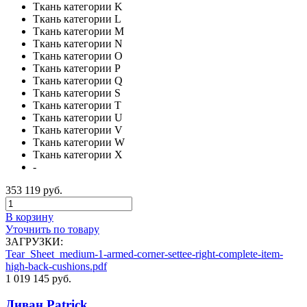
Ткань категории K
Ткань категории L
Ткань категории M
Ткань категории N
Ткань категории O
Ткань категории P
Ткань категории Q
Ткань категории S
Ткань категории T
Ткань категории U
Ткань категории V
Ткань категории W
Ткань категории X
-
353 119 руб.
В корзину
Уточнить по товару
ЗАГРУЗКИ:
Tear_Sheet_medium-1-armed-corner-settee-right-complete-item-
high-back-cushions.pdf
1 019 145 руб.
Диван Patrick