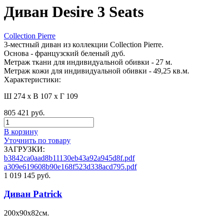
Диван Desire 3 Seats
Collection Pierre
3-местный диван из коллекции Collection Pierre.
Основа - французский беленый дуб.
Метраж ткани для индивидуальной обивки - 27 м.
Метраж кожи для индивидуальной обивки - 49,25 кв.м.
Характеристики:
Ш 274 x В 107 x Г 109
805 421 руб.
В корзину
Уточнить по товару
ЗАГРУЗКИ:
b3842ca0aad8b11130eb43a92a945d8f.pdf
a309e619608b90e168f523d338acd795.pdf
1 019 145 руб.
Диван Patrick
200х90х82см.