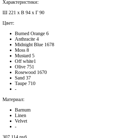
Характеристики:
Ш 221 x В 94 x Г 90
Цвет:
Burned Orange 6
Anthracite 4
Midnight Blue 1678
Moss 8
Mustard 5
Off white1
Olive 751
Rosewood 1670
Sand 37
Taupe 710
-
Материал:
Barnum
Linen
Velvet
-
307 114 руб.