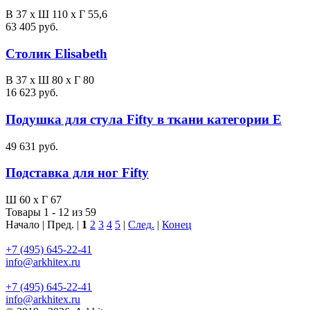
В 37 x Ш 110 x Г 55,6
63 405 руб.
Столик Elisabeth
В 37 x Ш 80 x Г 80
16 623 руб.
Подушка для стула Fifty в ткани категории E
49 631 руб.
Подставка для ног Fifty
Ш 60 x Г 67
Товары 1 - 12 из 59
Начало | Пред. |
1
2
3
4
5
|
След.
|
Конец
+7 (495) 645-22-41
info@arkhitex.ru
+7 (495) 645-22-41
info@arkhitex.ru