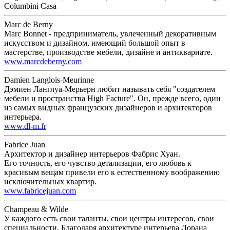
Columbini Casa
Marc de Berny
Marc Bonnet - предприниматель, увлеченный декоративным
искусством и дизайном, имеющий большой опыт в
мастерстве, производстве мебели, дизайне и антиквариате.
www.marcdeberny.com
Damien Langlois-Meurinne
Дэмиен Ланглуа-Мерьерн любит называть себя "создателем
мебели и пространства High Facture". Он, прежде всего, один
из самых видных французских дизайнеров и архитекторов
интерьера.
www.dl-m.fr
Fabrice Juan
Архитектор и дизайнер интерьеров Фабрис Хуан.
Его точность, его чувство детализации, его любовь к
красивым вещам привели его к естественному воображению
исключительных квартир.
www.fabricejuan.com
Champeau & Wilde
У каждого есть свои таланты, свои центры интересов, свои
специальности. Благодаря архитектуре интерьера Лорана